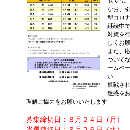
せいた
なお、
型コロ
継続中
対策を
しくお
また、
ついて
ームペ
い。
観戦さ
迷惑を
理解ご協力をお願いいたします。
募集締切日：８月２４日（月）
当選連絡日：８月２６日（水）