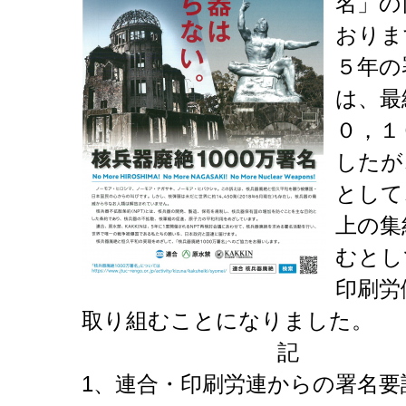
名」の
おりま
５年の
は、最
０，１
したが
として
上の集
むとし
印刷労
取り組むことになりました。
記
1、連合・印刷労連からの署名要