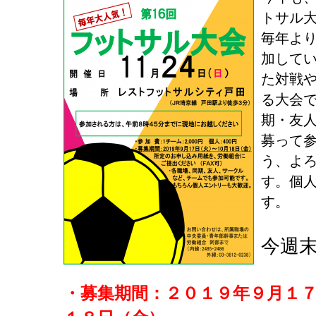
トサル大
毎年よ
加して
た対戦
る大会
期・友
募って
う、よ
す。個
す。
今週
・募集期間：２０１９年９月１