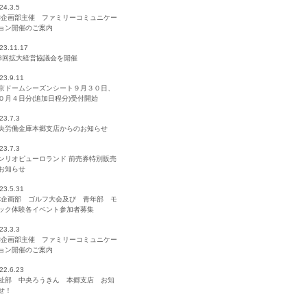
24.3.5
C企画部主催 ファミリーコミュニケー
ョン開催のご案内
23.11.17
3回拡大経営協議会を開催
23.9.11
京ドームシーズンシート９月３０日、
０月４日分(追加日程分)受付開始
23.7.3
央労働金庫本郷支店からのお知らせ
23.7.3
ンリオピューロランド 前売券特別販売
お知らせ
23.5.31
C企画部 ゴルフ大会及び 青年部 モ
ック体験各イベント参加者募集
23.3.3
C企画部主催 ファミリーコミュニケー
ョン開催のご案内
22.6.23
祉部 中央ろうきん 本郷支店 お知
せ！