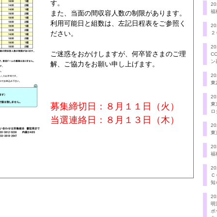
す。
20
福
また、当面の間収容人数の制限があります。
利用可能日と組数は、左記日程表をご参照く
20
ださい。
２
20
ご迷惑をおかけしますが、何卒皆さまのご理
C
ン
解、ご協力をお願い申し上げます。
20
東
20
募集締切日：８月１１日（火）
東
ロ
当選連絡日：８月１３日（木）
20
東
20
福
20
Ｃ
知
20
明
ポ