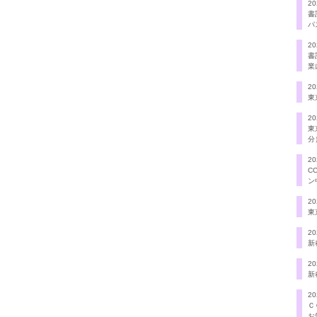
20
書
パ
20
書
業
20
東
20
東
分
20
C
ン
20
東
20
新
20
新
20
Ｃ
お