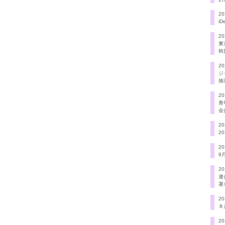
20
i
20
東
斡
20
ジ
抽
20
青
会
20
2
20
9
20
連
署
20
８
20