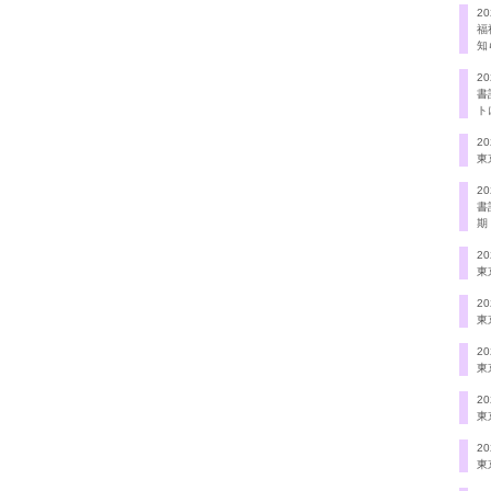
20
福
知
20
書
ト
20
東
20
書
期
20
東
20
東
20
東
20
東
20
東