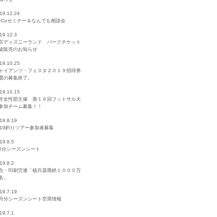
19.12.24
DeCoセミナー＆なんでも相談会
19.12.3
京ディズニーランド パークチケット
旋販売のお知らせ
19.10.25
ャイアンツ・フェスタ２０１９招待券
選の募集終了。
19.10.15
年女性部主催 第１６回フットサル大
参加チーム募集！！
19.8.19
019釣りツアー参加者募集
19.8.5
月分シーズンシート
19.8.2
合・印刷労連「核兵器廃絶１０００万
名」
19.7.19
月分シーズンシート空席情報
19.7.1