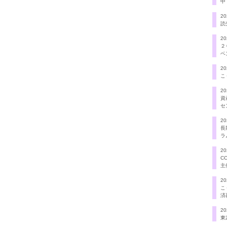
中
20
読
20
２
ベ
20
こ
20
資
セ
20
長
ラ
20
C
主
20
こ
済
20
東