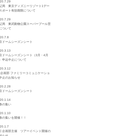
20.7.29
記局 東京ディズニーリゾート1デー
スポート有効期限について
20.7.29
記局 東武動物公園スーパープール営
について
20.7.8
京ドームシーズンシート
20.3.13
京ドームシーズンシート（3月・4月
）申込中止について
20.3.12
C企画部 ファミリーコミュニケーショ
中止のお知らせ
20.2.28
京ドームシーズンシート
20.1.14
春の集い
20.1.10
春の集いを開催！！
20.1.7
Ｃ企画部主催 ツアーイベント開催の
知らせ