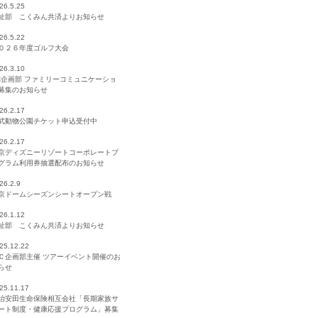
26.5.25
祉部 こくみん共済よりお知らせ
26.5.22
０２６年度ゴルフ大会
26.3.10
C企画部 ファミリーコミュニケーショ
募集のお知らせ
26.2.17
武動物公園チケット申込受付中
26.2.17
京ディズニーリゾートコーポレートプ
グラム利用券抽選配布のお知らせ
26.2.9
京ドームシーズンシートオープン戦
26.1.12
祉部 こくみん共済よりお知らせ
25.12.22
Ｃ企画部主催 ツアーイベント開催のお
らせ
25.11.17
治安田生命保険相互会社「長期家族サ
ート制度・健康応援プログラム」募集