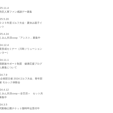
25.11.4
売巨人軍ファン感謝デー募集
25.5.20
０２５年度ゴルフ大会・夏休み親子イ
ント
25.4.24
くみん共済coop「アシスト」募集中
24.12.4
産形成セミナー（川島ソリューション
ンター）
24.11.1
期家族サポート制度 健康応援プログ
ム募集について
24.7.9
C企画部主催 2024ゴルフ大会、青年部
催 モルック体験会
24.4.12
くみん共済coop＜全労済＞ セット共
募集中
24.3.5
武動物公園チケット随時申込受付中