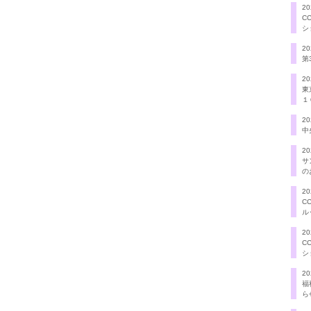
20
C
シ
20
第
20
東
１
20
中
20
サ
の
20
C
ル
20
C
シ
20
福
ら